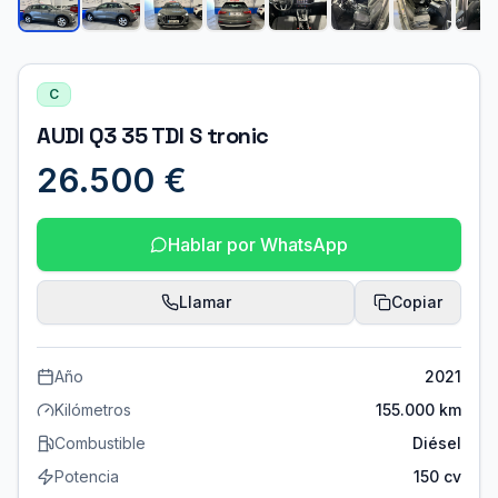
C
AUDI Q3 35 TDI S tronic
26.500 €
Hablar por WhatsApp
Llamar
Copiar
Año
2021
Kilómetros
155.000 km
Combustible
Diésel
Potencia
150 cv