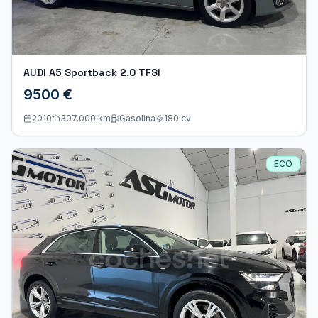
AUDI A5 Sportback 2.0 TFSI
9500 €
2010
307.000 km
Gasolina
180
cv
ECO