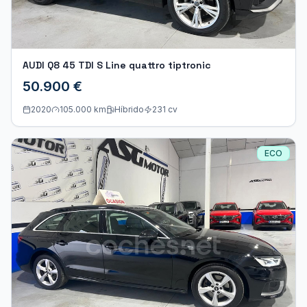
AUDI Q8 45 TDI S Line quattro tiptronic
50.900 €
2020
105.000 km
Híbrido
231
cv
ECO