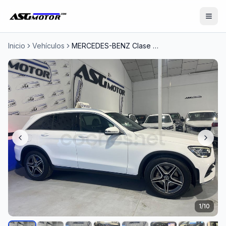
Inicio
Vehículos
MERCEDES-BENZ Clase GLC GLC 200 4MATIC
1
/
10