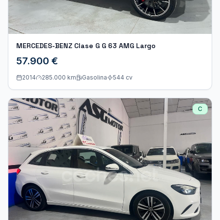
MERCEDES-BENZ Clase G G 63 AMG Largo
57.900 €
2014
285.000 km
Gasolina
544
cv
C