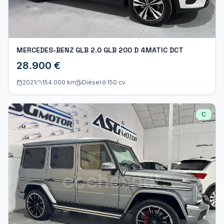
MERCEDES-BENZ GLB 2.0 GLB 200 D 4MATIC DCT
28.900 €
2021
154.000 km
Diésel
150
cv
C