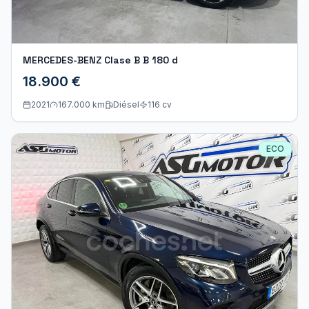
MERCEDES-BENZ Clase B B 180 d
18.900 €
2021
167.000 km
Diésel
116
cv
ECO