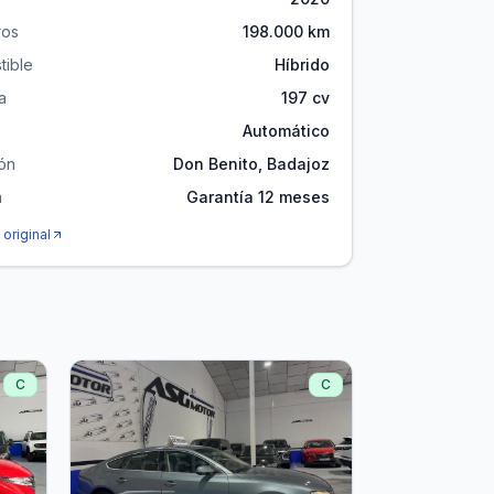
ros
198.000 km
ible
Híbrido
a
197 cv
Automático
ón
Don Benito, Badajoz
a
Garantía 12 meses
 original
C
C