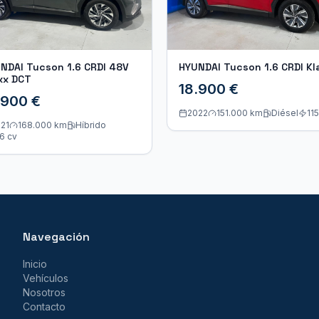
NDAI Tucson 1.6 CRDI 48V
HYUNDAI Tucson 1.6 CRDI Kl
xx DCT
18.900 €
.900 €
2022
151.000 km
Diésel
115
21
168.000 km
Híbrido
6
cv
Navegación
Inicio
Vehículos
Nosotros
Contacto