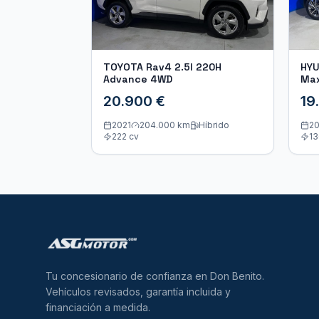
TOYOTA Rav4 2.5l 220H
HYU
Advance 4WD
Ma
20.900 €
19
2021
204.000 km
Híbrido
20
222
cv
13
Tu concesionario de confianza en Don Benito.
Vehículos revisados, garantía incluida y
financiación a medida.