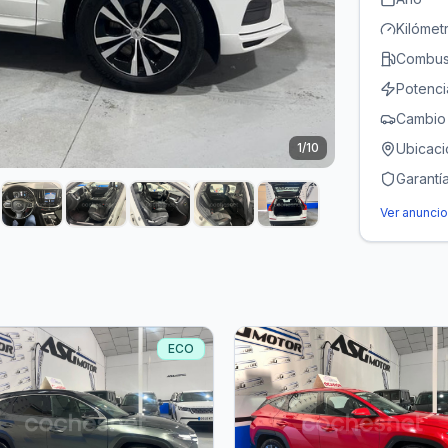
Kilómet
Combust
Potenci
Cambio
Ubicaci
1
/
10
Garantí
Ver anuncio
ECO