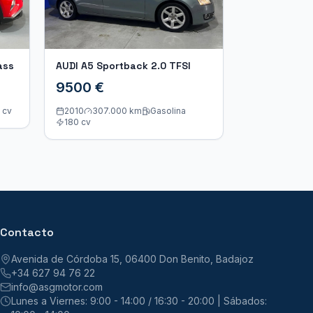
ass
AUDI A5 Sportback 2.0 TFSI
9500 €
cv
2010
307.000 km
Gasolina
180
cv
Contacto
Avenida de Córdoba 15, 06400 Don Benito, Badajoz
+34 627 94 76 22
info@asgmotor.com
Lunes a Viernes: 9:00 - 14:00 / 16:30 - 20:00 | Sábados: