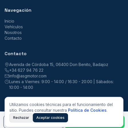
Navegación
Inicio
Vehículos
Nosotros
Contacto
Contacto
Avenida de Córdoba 15, 06400 Don Benito, Badajoz
+34 627 94 76 22
info@asgmotor.com
Lunes a Viernes: 9:00 - 14:00 / 16:30 - 20:00 | Sábados:
10:00 - 14:00
Utilizamos cookies técnicas para el funcionamiento del
sitio. Puedes consultar nuestra
Política de Cookies
.
©
2026
ASG Motor. Todos los derechos reservados.
Aviso Legal
Privacidad
Cookies
Rechazar
Aceptar cookies
Llamar
WhatsApp