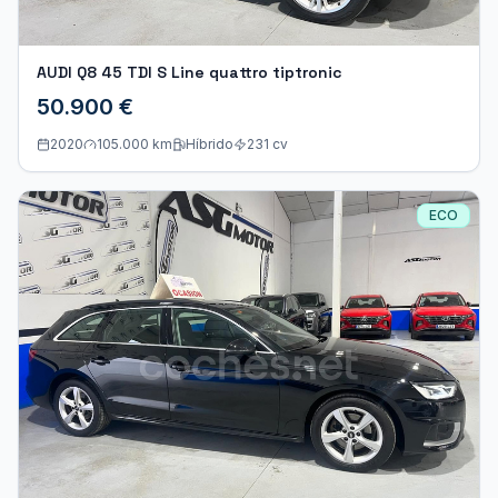
AUDI Q8 45 TDI S Line quattro tiptronic
50.900 €
2020
105.000 km
Híbrido
231
cv
ECO