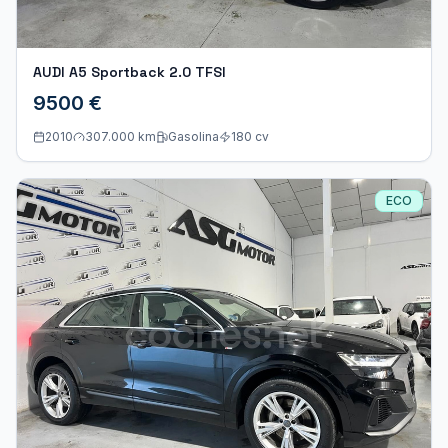
AUDI A5 Sportback 2.0 TFSI
9500 €
2010
307.000 km
Gasolina
180
cv
ECO