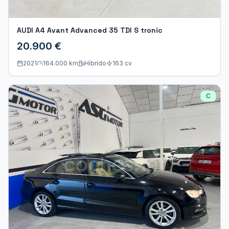
AUDI A4 Avant Advanced 35 TDI S tronic
20.900 €
2021
164.000 km
Híbrido
163
cv
C